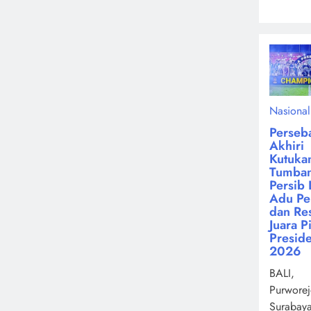
Nasional
Perseb
Akhiri
Kutuka
Tumba
Persib 
Adu Pen
dan Re
Juara P
Presid
2026
BALI,
Purworej
Surabay