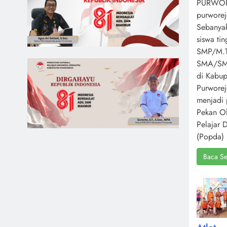
PURWOR
purworej
Sebanya
siswa ti
SMP/M.T
SMA/S
di Kabup
Purwore
menjadi 
Pekan O
Pelajar 
(Popda) 
Baca Se