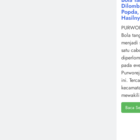
Dilomb
Popda, 
Hasiln
PURWOR
Bola tan
menjadi 
satu cab
diperlo
pada ev
Purworej
ini. Terc
kecamat
mewakili 
Baca Se