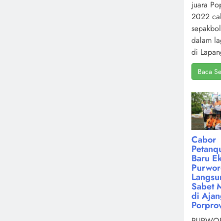
juara Po
2022 ca
sepakbol
dalam la
di Lapan
Baca Se
Cabor
Petanq
Baru Ek
Purwor
Langsu
Sabet 
di Aja
Porpro
PURWOR