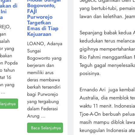
Segecic digantikan oleh 
Bogowonto,
akan di
yang bertubi-tubi, pemai
FAJI
Ini
lawan dan keletihan. Jeam
Purworejo
ya
Targetkan
EJO,
Emas di Tiap
Sepanjang babak kedua A
Kejuaraan
gan
kedudukan terus melanca
salah
LOANO, Adanya
or yang
gigihnya mempertahankan
Sungai
mbakan
Rio Fahmi menggantikan 
Bogowonto yang
en Popda
Teguh gagal menyelesaika
berjeram dan
o tahun
memiliki arus
posisinya.
atat 16
deras membawa
an yang
berkah tersendiri
Ernando Ari juga kembali
...
bagi Purworejo
Australia, dia memblok 
yang tergabung
lanjutnya
waktu 11 menit. Indonesi
dalam Federasi
Tjoe-A-On berbuah pelua
Arung ...
masih mampu diblok lawan
Baca Selanjutnya
keunggulan Indonesia atas