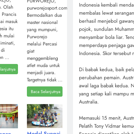
PURWOREJO,
Indonesia kembali mendap
. Olah
purworejosport.com,
membalas lewat serangan
l Prancis
Bermodalkan dua
berhasil menjebol gawang
ai masuk
master nasional
sia itu
pojok, sundulan Muhammad
yang mumpuni,
ah mulai
Purworejo
menyambar bola liar. Te
iminati,
melalui Percasi
memperdaya penjaga gawa
 di
giat
Indonesia. Skor tersebut
n ...
menggembleng
atlet muda untuk
Di babak kedua, baik pela
lanjutnya
menjadi juara.
perubahan pemain. Austr
Targetnya tidak ...
awal laga babak kedua. 
Baca Selanjutnya
yang setiap kali mampu 
Australia.
Memasuki 15 menit, Austr
Pelatih Tony Vidmar kemu
Modal Sungai
angan