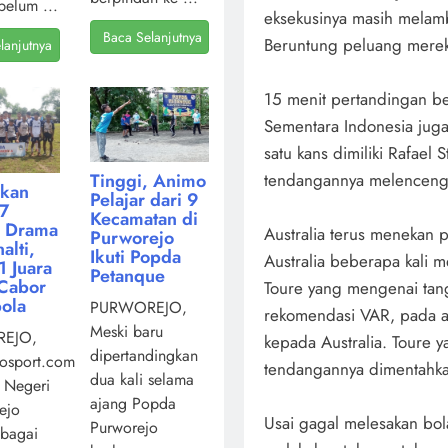
belum ...
eksekusinya masih melam
Baca Selanjutnya
Beruntung peluang merek
lanjutnya
15 menit pertandingan b
Sementara Indonesia juga 
satu kans dimiliki Rafael 
Tinggi, Animo
tendangannya melenceng
kan
Pelajar dari 9
7
Kecamatan di
i Drama
Australia terus menekan 
Purworejo
alti,
Ikuti Popda
Australia beberapa kali
 Juara
Petanque
Cabor
Toure yang mengenai tan
ola
PURWOREJO,
rekomendasi VAR, pada a
Meski baru
EJO,
kepada Australia. Toure 
dipertandingkan
osport.com,
tendangannya dimentahka
dua kali selama
 Negeri
ajang Popda
ejo
Usai gagal melesakan bol
Purworejo
ebagai