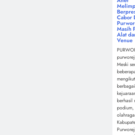
Atlet
Melimp
Berpres
Cabor 
Purwor
Masih 
Alat da
Venue
PURWOR
purworej
Meski se
beberapa
mengikut
berbagai
kejuaraa
berhasil
podium,
olahrag
Kabupat
Purwore