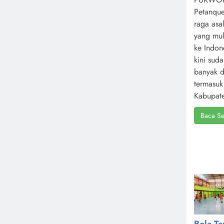
Petanque
raga asa
yang mul
ke Indone
kini sud
banyak d
termasuk
Kabupate
Baca Se
Bola T