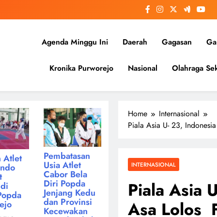
Agenda Minggu Ini
Daerah
Gagasan
Gal
Kronika Purworejo
Nasional
Olahraga Sek
Home
Internasional
Piala Asia U- 23, Indonesi
Pembatasan
 Atlet
Usia Atlet
INTERNASIONAL
ondo
Cabor Bela
t
Diri Popda
Piala Asia 
di
Jenjang Kedu
Popda
dan Provinsi
Asa Lolos 
ejo
Kecewakan