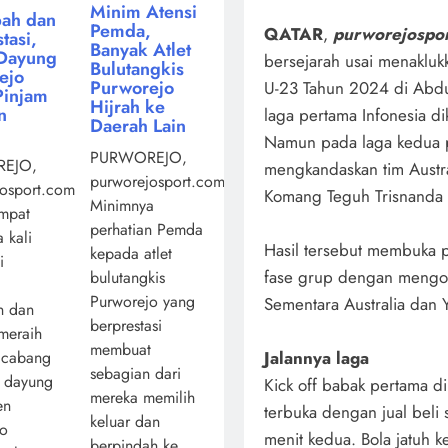
Minim Atensi
ah dan
Pemda,
QATAR
,
purworejospo
tasi,
Banyak Atlet
Dayung
bersejarah usai menaklukk
Bulutangkis
ejo
Purworejo
U-23 Tahun 2024 di Abdul
Pinjam
Hijrah ke
n
laga pertama Infonesia d
Daerah Lain
Namun pada laga kedua p
PURWOREJO,
EJO,
mengkandaskan tim Austr
purworejosport.com,
osport.com,
Komang Teguh Trisnanda 
Minimnya
mpat
perhatian Pemda
 kali
Hasil tersebut membuka p
kepada atlet
i
fase grup dengan mengole
bulutangkis
Purworejo yang
Sementara Australia dan Y
n dan
berprestasi
 meraih
membuat
 cabang
Jalannya laga
sebagian dari
a dayung
Kick off babak pertama 
mereka memilih
en
terbuka dengan jual beli
keluar dan
jo
menit kedua. Bola jatuh 
berpindah ke ...