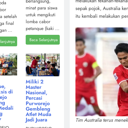
melakukan tekanan-tekan
berlangsung,
pda
minat para siswa
sepak pojok, Australia k
bor
untuk mengikuti
itu kembali melakukan pe
a setelah
lomba cabor
ga final
petanque (kaki ...
gan ...
Baca Selanjutnya
lanjutnya
Miliki 2
ue,
Master
sis di
Nasional,
ejo
Percasi
ng
Purworejo
Medali
Gembleng
ng
Atlet Muda
v
Jadi Juara
Tim Australia terus mene
EJO,