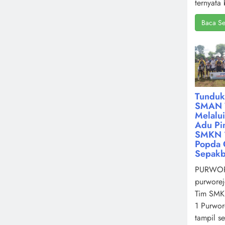
ternyata 
Baca Se
Tunduk
SMAN 
Melalu
Adu Pin
SMKN 1
Popda 
Sepakb
PURWOR
purworej
Tim SMK
1 Purwor
tampil s