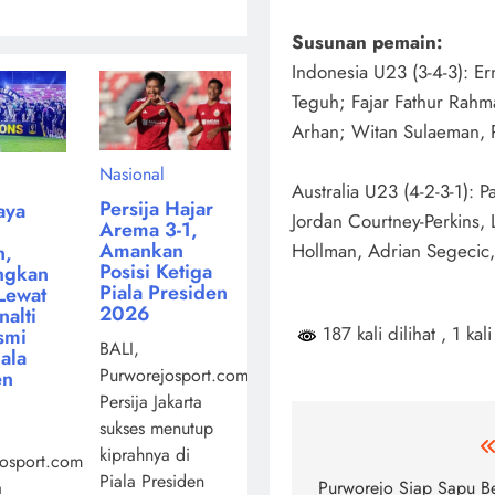
Susunan pemain:
Indonesia U23 (3-4-3): E
Teguh; Fajar Fathur Rahm
Arhan; Witan Sulaeman, Ra
Nasional
Australia U23 (4-2-3-1): P
Persija Hajar
aya
Jordan Courtney-Perkins, 
Arema 3-1,
Amankan
Hollman, Adrian Segecic,
n,
Posisi Ketiga
ngkan
Piala Presiden
Lewat
2026
alti
187 kali dilihat
, 1 kali
smi
BALI,
iala
Purworejosport.com,
en
Persija Jakarta
sukses menutup
Navigasi
kiprahnya di
osport.com,
Piala Presiden
pos
a
Purworejo Siap Sapu B