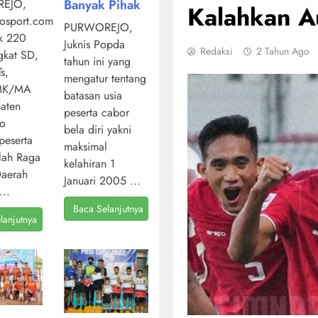
Banyak Pihak
EJO,
Kalahkan Au
osport.com,
PURWOREJO,
k 220
Juknis Popda
Redaksi
2 Tahun Ago
ngkat SD,
tahun ini yang
s,
mengatur tentang
MK/MA
batasan usia
aten
peserta cabor
jo
bela diri yakni
peserta
maksimal
lah Raga
kelahiran 1
Daerah
Januari 2005 ...
...
Baca Selanjutnya
lanjutnya