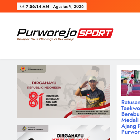
Skip
7:56:15 AM
Agustus 9, 2026
to
content
Purworejosport
Pelopor Situs Olahraga di Purworejo
Ratusan
Taekw
Berebu
Medali 
Ajang 
Purwor